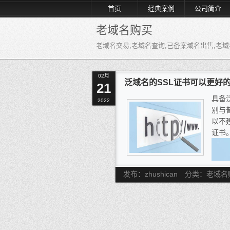
首页
经典案例
公司简介
老域名购买
老域名交易,老域名查询,已备案域名出售,老域名
02月
泛域名的SSL证书可以更好
21
具备
2022
别与
以不
证书
发布：zhushican
分类：老域名