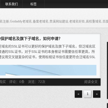
联系我们
标签
注册,Godaddy老域名,备案老域名,贵溪网站建设,老域名好处,高权重域名,百
的保护域名及旗下子域名，如何申请？
泛域名的SSL证书可以更好的保护域名及旗下子域名，但泛域名区
普通的SSL证书，对于SSL证书的本身根证书需要信任率更高，所
建议用交叉链复杂的证书，使用标规证书信任度更符合泛域名SSL
。
购买
评论：0条
浏览：
72
次
阅读全文
«
1
»