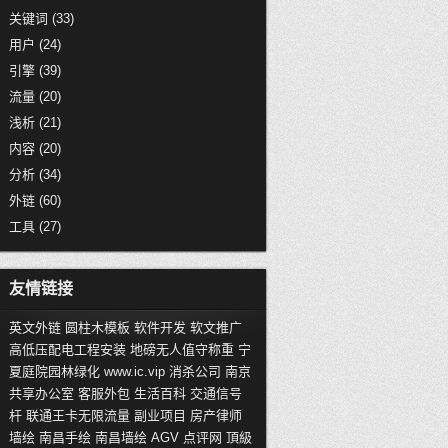
关键词
(33)
用户
(24)
引擎
(39)
流量
(20)
浅析
(21)
内容
(20)
分析
(34)
外链
(60)
工具
(27)
友情链接
英文外链
圆柱木模板
软件开发
软文推广
高低压配电工程安装
地磅无人值守称重
宁
夏庭院园林绿化
www.ic.vip
消杀公司
南京
共享办公室
客服外包
生活百科
交通信号
杆
联通王卡无限流量
副业项目
房产律师
墙绘
南昌手绘
南昌墙绘
AGV
点评网
頂級