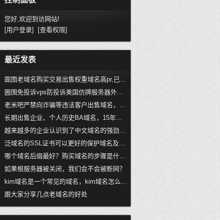
您好,欢迎到访网站!
[用户登录]
[查看权限]
最近发表
圎圐老域名购买交易出售权重域名高pr,已备案域名,百度域名,百度搜狗收录域名,外链反链域名
圌围免投诉vps防投诉美国仿牌服务器外贸仿牌vps推荐仿牌空间主机,国外欧洲荷兰抗投诉服务器主机空间
老米吧严禁向诈骗等违法客户出售域名，国内在严打诈骗
长期出售企业、个人历史BA域名，15年以上老域名，外链权重域名
越来越多的企业认识到了中文域名的强劲发展趋势
泛域名的SSL证书可以更好的保护域名及旗下子域名，如何申请？
哪个域名后缀最好？购买域名的步骤是什么？
如果根服务器被关闭，我们会不会被断网？
kim域名是一个常见的域名，kim域名怎么样？
跟大家分享几点老域名的好处