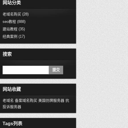
网站分类
老域名购买
(28)
seo教程
(888)
建站教程
(35)
经典案例
(17)
搜索
网站收藏
老域名
备案域名购买
美国仿牌服务器
抗
投诉服务器
Tags列表