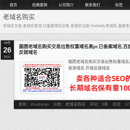
首页
经典案例
公司简介
联系我们
标签
老域名购买
老域名交易,老域名查询,已备案域名出售,老域名注册,Godaddy老域名,备
08月
圎圐老域名购买交易出售权重域名高pr,已备案域名,百
26
反链域名
2022
圎圐老域名购买交易出售权重域名高
收录域名,外链反链域名
发布：zhushican
分类：老域名购买
评论：0条
浏览：
12