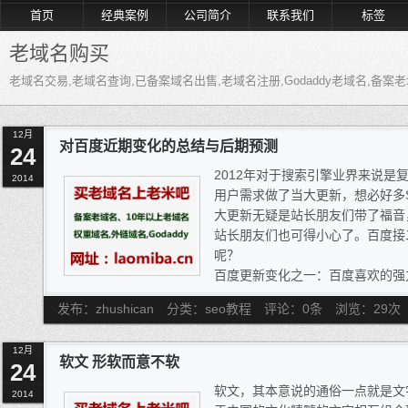
首页
经典案例
公司简介
联系我们
标签
老域名购买
老域名交易,老域名查询,已备案域名出售,老域名注册,Godaddy老域名,备
12月
对百度近期变化的总结与后期预测
24
2012年对于搜索引擎业界来说是
2014
用户需求做了当大更新，想必好多S
大更新无疑是站长朋友们带了福音
站长朋友们也可得小心了。百度接
呢？
百度更新变化之一：百度喜欢的强
自打百度分享功能出现以后，越来
发布：zhushican
分类：seo教程
评论：0条
浏览：
29
次
分析。为了更好的推广，百度在20
百度“喜欢”。百度喜欢即是搜索
12月
当然目前也是逐步更新完善这一功
软文 形软而意不软
24
分享，百度检测与统计。还能给用
软文，其本意说的通俗一点就是文
2014