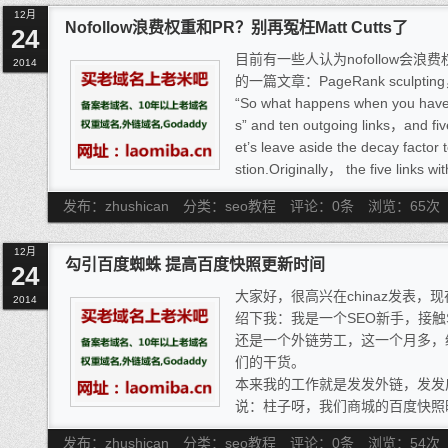
12月
设方案、用户互动传播等角度进行
Nofollow浪费权重和PR？别再冤枉Matt Cutts了
24
检索原则的行为，对于过度优化的
目前有一些人认为nofollow会浪费权
开的，能够对于我们站长产生影响
2014
的一篇文章：PageRank scul
“So what happens when you have 
s” and ten outgoing links，and fiv
et’s leave aside the decay factor 
stion.Originally， the five links w
o points of PageRank each （in e
发布：zhushican
分类：seo教程
评论：0条
浏览：
65
次
n’t count toward the denominator
degree of the page）.More than
12月
the PageRank flows so that the fiv
勾引百度蜘蛛 提高百度快照更新时间
24
one point of PageRank each.”
大家好，很高兴在chinaz发表
2014
绍下我：我是一个SEO新手，接触
还是一个外链劳工，这一个月多，
们的干货。
本来我的工作就是发发外链，发发
说：柱子呀，我们商城的百度快照
法搞定它。我当时就傻了，哥的专
发布：zhushican
分类：seo教程
评论：0条
浏览：
54
次