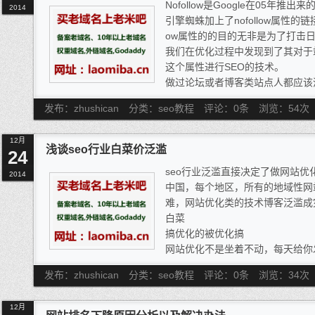
Nofollow是Google在05年
户网站进行投稿，如果被采用，获
2014
引擎蜘蛛加上了nofollow属性的链接
来的流量也是非同小可的。
ow属性的的目的无非是为了打击
我们在优化过程中发现到了其对于
这个属性进行SEO的技术。
做过论坛或者博客类站点人都应该清楚
达到处理垃圾不健康评论的效果。
发布：zhushican
分类：seo教程
评论：0条
浏览：
54
次
认为使用这个标签可以很好的保存
违背了搜索引擎推出nofollow
12月
人员可以通过这个属性来方便的操
浅谈seo行业白菜价泛滥
24
名。当我们认真了解了Google
seo行业泛滥直接决定了做网站
个属性的真正意义所在。其实就是
2014
中国，每个地区，所有的地域性网
义，什么链接不用爬行。同时我们
难，网站优化类的技术博客泛滥成
于站点上那些无意义的页面的爬行
白菜
面，提升站点在搜索引擎眼中的整
搞优化的被优化搞
网站优化不是坐着不动，每天给你
发外链儿，那就完全没有任何意义
发布：zhushican
分类：seo教程
评论：0条
浏览：
34
次
站内站外去全方面的给你做好。搞
不到他的技术含量，所以白菜价成
12月
er就发出网址关键词，问一句“几