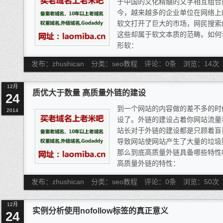
于中国的文化精髓的文字相互组合
今，越来越多的企业单位在网络上
软文打开了巨大的市场，网民搜索
这些却属于软文本质的范畴。如何
形软：
我每天都在写软文，更多时候是以为
发布：zhushican
分类：seo教程
评论：0条
浏览：
14
次
修改成自己的这属于一种伪原创式
我每天在各大论坛投放的关于企业
12月
敌的投放这是一种软文，叫做广告
质优大于数量 高质量外链的建设
24
到一个网站的内容做的差不多的时
2014
设了。外链的建设占着你网站流量
站长对于外链的建设都是只顾着盲
导致网站使网站产生了大量的垃圾
那么到底高质量外链具备哪些特性
高质量外链的特性：
1、 搜索引擎收录要快;
发布：zhushican
分类：seo教程
评论：0条
浏览：
50
次
2、 内容相关性要强;
3、 你的外链页面能获得持久靠前
12月
获得高质量外链的方法：
实例分析使用nofollow标签的真正意义
24
1、 门户网站软文投稿，把你质