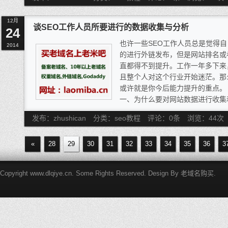
没办法，他是老板，硬着头皮说了
吧，男人不能说不行 ，第2天，
12月
验，几乎所有的SEO-YY频道都
谈SEO工作人员所要进行的数据收集与分析
24
呀，谁叫我是菜鸟呢，就进入正文
也许一些SEO工作人员总是觉得
2014
的进行外链发布，但是网站排名或
直都得不到提升。工作一年多下来
且整个人对这个行业开始迷茫。那
或许就是你今后能力提升的重点。
一、为什么要对网站数据进行收集
引用一个同行的话说，一个一流的
发布：zhushican
分类：seo教程
评论：0条
浏览：
44
次
的SEO工作人员做的是内容更新
很好的把握到一些搜索引擎的规律
«
28
29
30
31
求，从而让你找到流量和价值的转
32
33
34
35
36
3
值。良好的数据收集和分析习惯可
你成就自己的梦想。
Copyright www.dlqiye.cn. Some Rights Reserved. Design By
老域名购买
.