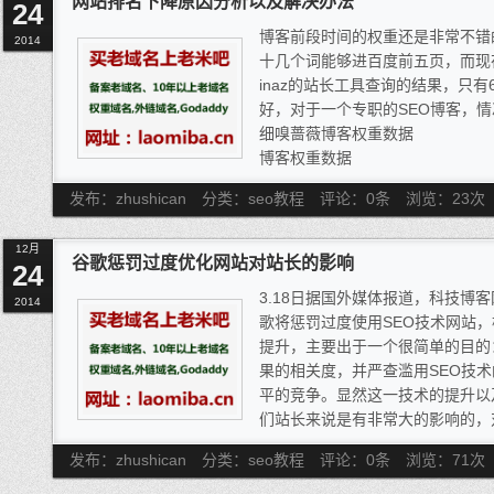
网站排名下降原因分析以及解决办法
24
他不懂什么叫优化，几百块钱能做
博客前段时间的权重还是非常不错
2014
十几个词能够进百度前五页，而现
inaz的站长工具查询的结果，只
好，对于一个专职的SEO博客，
细嗅蔷薇博客权重数据
博客权重数据
这段时间一直比较忙，对于博客的
发布：zhushican
分类：seo教程
评论：0条
浏览：
23
次
秒收的，现在发的文章要好久才会
权重上损失了不少，如何恢复排名
12月
排名自然就上来了。下面我分析一
谷歌惩罚过度优化网站对站长的影响
24
3.18日据国外媒体报道，科技博客网站S
2014
歌将惩罚过度使用SEO技术网站
提升，主要出于一个很简单的目的：使
果的相关度，并严查滥用SEO技
平的竞争。显然这一技术的提升以
们站长来说是有非常大的影响的，
来说，这将是毁灭性的一个技术提
发布：zhushican
分类：seo教程
评论：0条
浏览：
71
次
一些想法。
从百度关于SEO的建议中我们知道