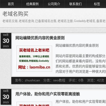
首页
经典案例
公司简介
联系我们
标签
老域名购买
老域名交易,老域名查询,已备案域名出售,老域名注册,Godaddy老域名,备
04月
网站编辑优质内容的黄金原则
30
网站编辑优质内容的黄金原则
2015
网站内容是网站最主要的构成部分
们的网站都是来看内容的，没有内
质和劣质，优质的内容能够留住用
内容对于用户的浏览是一种很大的
擎对于劣质内容的网站惩罚也是很
发布：zhushican
分类：seo教程
评论：0条
浏览：
42
次
是我们必须要思考的，今天给大家
一、怎么做内容不会被降权
04月
很多人做内容不被收录对排名没
用户体验，助你和用户实现零距离接触
30
做内容导致网站降权实际上就是搜
用户体验，助你和用户实现零距离
容，我们做内容的时候首先要注意
2015