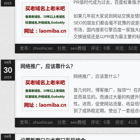
PR值时代成为过去，百度权重值
2015
如果几年前大家说到网站交换友情
SEO的朋友们都会毫不犹豫的说是
市场，国内搜索引擎百度一家独大
交换链接还是以PR值为最主要的标
可能很多才入行的新手寻找外链
发布：zhushican
分类：seo教程
评论：0条
浏览：
32
次
R值的时代早就成为过去。哪怕在
一些懂外链的人，在寻找外链的时
04月
录数”“百度外链数”等指标，而P
网络推广，应该靠什么？
30
网络推广，应该靠什么？
2015
曾几何时，博客推广，独领**！
显而易见的。而通过大量的构建外
性。进而，促使网站流量、收益倍
到了成熟稳定期。使出了一套组合
期。今日一查博客，尽然未被搜索
发布：zhushican
分类：seo教程
评论：0条
浏览：
41
次
小众博客推广呢？
一、搜索引擎，未来期预判
04月
谷歌退出了中国搜索市场，国内以百