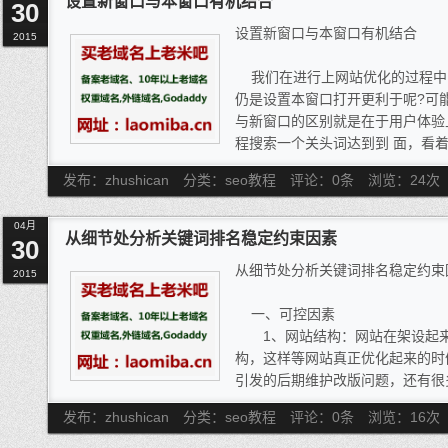
设置新窗口与本窗口有机结合
30
大的用户基数做基垫，在一星期内
设置新窗口与本窗口有机结合
搜搜与搜狗的联姻，获得第三位。
2015
联网这块大蛋糕，终于被分羹了。
我们在进行上网站优化的过程中，
三家搜索厂商，各具一定优势性：
仍是设置本窗口打开更利于呢?可
力雄厚，搜素用户体大；360庞
与新窗口的区别就是在于用户体验
获得用户青睐；新搜狗（搜搜与搜
程搜索一个关头词达到到 面，看
户体众多。三者都具备一定的优势
凸起，随之你就去点了一下这个页
获得用户支持。
发布：zhushican
分类：seo教程
评论：0条
浏览：
24
次
时辰，你发现跟你起头看的纷歧样
2013年，可谓是网络推广的颠簸
了，于是只能退出了。而新窗口就
面来讲，都受到了制约性。如链接
04月
页面B，若是B的内容不是你所需
坛签名，作用性一再而降，甚至直
从细节处分析关键词排名稳定约束因素
30
获取你所要的信息。 所以说站在
时间泪水盈眶，可以说是泪奔啊。
从细节处分析关键词排名稳定约束
窗口是最好的选择。
2015
空。再谈谈内容，搜索一再的要求
其实这个问题，从SEO的角度来
在间接性的，对网络推广者施压。
一、可控因素
到了百度引擎会将网站的跳出率、
时间，且在构造上，需要具有一定
1、网站结构：网站在架设起来
权衡一个网站的用户体验若何，这
刚刚的踏入到2014年，各种分坛
构，这样等网站真正优化起来的时
因。不外假如网站没有用百度统计
霎时间，大家未有统一的规律性可
引发的后期维护改版问题，还有很
话，这些数据百度就无法获取到，
然会有动作。所以，对于小众的推
成立前需要做的事情里面我也写了
长和访问频次。新窗口打开的话，
律去做。想必，影响性会降到最低
发布：zhushican
分类：seo教程
评论：0条
浏览：
16
次
解下，到了后期我们还可以对网站
无意封锁网页的几率，从而减少跳
二、网络推广堪忧，博客推广担忧
等。