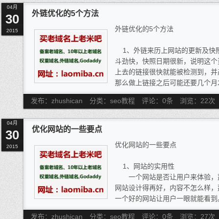
一般网站的首页城市设置新窗口
整体的网络推广，处于一定的低迷
04月
2、网站内容：网站在关键词排
用户打开了一个分类页面后，不是
外链优化的5个方法
地式的变化。如写高质量的文章，
30
量的文章，能让搜索引擎喜欢的文
首页。客论坛站长人逛论坛的习惯
多平台化，寻求快速发展的效果。
外链优化的5个方法
高权重，在网站排名上升到预订目
2015
然后一个个的点开看，有些论坛不撑
的规则呢？这就是不确定性啦。
刻更新文章，跟以前频率一样或者
技巧：良多浏览器默认按着Ctrl
而对于众多的博客推广者来讲，霎
1、外链来历上网站的更新及快
对手的网站来发力，如果竞争对手
烦，尤其是对于那些不知道Ctrl键
呢？继续的“耕作”，还是另寻它
斗劲快，快照日期很新，说明这个
懈啊！
网站的各个分类页面是同样的事
话。选择，会开拓出新的局面性。
上去的链接很快就能被检测到，并
页面会设置本窗口打开，例如产物
那么做上链接之后可能还要几个月
不过也还有此外一种可能，用户
2、外链前导发轫页面自己的权
让人感应很焦躁，都是统一个网站
发布：zhushican
分类：seo教程
评论：0条
浏览：
22
次
的网站投了一票，但这一票的分值
什么非要画蛇添足弹出一个新的窗
分值是对照高的，对网站的排名更
到用户的体验。我们知道2013年
04月
站的收录数目、是否被开放目录收
优化网站的一些要点
体验是网站seo晋升的好法宝，
30
及网站主题是否经常转变等等，历
很烦躁而关闭页面，致使浏览深度
优化网站的一些要点
赖。
2015
这方面已经插手到百度算法里排名
3、外链来源页面的导出链接数
所以建议，两个要连系使用。对
1、网站的实用性
接所能分得的权重就越少。有时做
首页打开栏目或者频道采用当前页
一个网站是否让用户来体验，那
虽然很高，但导出链接多达上百个
或者频道页打开首页或者同级页面
网站设计得再好，内容不怎么样，
到哪去的。
窗口。详情页面打开任何页面都是
一个好的网站让用户一眼就能看到
4、外链来源页而与网站内容的相
行对比。
2、网站的信息必须经常更新
内容越相关，对网站的排名越有优
发布：zhushican
分类：seo教程
评论：0条
浏览：
27
次