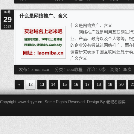
网站设计的好自然会吸引用户来
5、外链的锚文字，选择与网站
己的网站，要想长期的吸引用户必
的锚文字对排名更有利，另外，外
04月
须经常更新网站的内容，来使用户
效果的一个身分。
什么是网络推广、含义
29
3框架结构（Frame Sets）
什么是网络推广、含义
有些搜索引擎（如FAST）是不
2015
网络推广就是利用互联网进行宣
序无法阅读这样的网页。
业、产品、政府以及个人等等。根据
4、关于导航的设计
的企业没有尝试过网络推广，而在
导航是网站最重要的部分，如果
调查研究表示中国互联网还处于萌
使用你的网站。 a、 网站的lo
广义含义
也是用户浏览网页第一眼会看的地
网络推广广义上讲，企业或者个
意以下几个问题。
发布：zhushican
分类：seo教程
评论：0条
浏览：
35
次
网站备案、建立网站、直
(1) 网站首页必须给做成一个
网络推广流程图(10张)到网站正
首页上面去； (2) 如果网站
«
12
13
14
15
动，而通常我们所指的网络推广是
16
17
18
19
20
2
的优点列好，一一的描述出来
传推广等活动，确切的说这也是一
(3) 网站的联系方式也要在导
这类的推广最终达到提高转化率。
话，也让他方便来找你。
Copyright www.dlqiye.cn. Some Rights Reserved. Design By
老域名购买
.
网为基础的推广，包括SEO[1]、
5、网站的布局要合理
狭义含义
如果网站不能让用户很快的找到
狭义地说，网络推广的载体是互
整网站的内容结构；使用户很快的
是网络推广。 这点我们可以分为
碑。 2、利用互联网平台工具进行