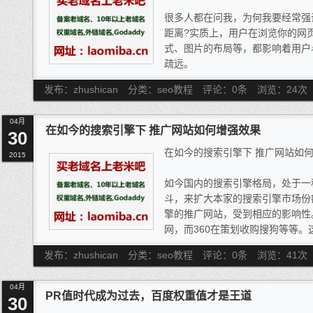
圾内容。
很多人都在问我，为何我要经常强
距离?实质上，用户在浏览你的网
式、图片的布局等，都影响着用户
疏远。
良好的用户体验，能够拉近与用
发布：zhushican
分类：seo教程
评论：0条
浏览：
24
次
率和用户使用过程的满意度、舒适
站是否值得继续运营下去，但终究
04月
站，自发的来浏览。而我们可以从
在如今的搜索引擎下 推广网站如何增强效果
30
在如今的搜索引擎下 推广网站如
2015
如今国内的搜索引擎格局，处于一
斗，来扩大本家的搜索引擎市场份
擎的推广网站，受到相应的影响性
网，而360在策划收购搜狗等等
的实力性，进而有效的扩展。在如
发布：zhushican
分类：seo教程
评论：0条
浏览：
41
次
生存呢?这点，是网络推广员所忧
站效果。
04月
做好推广网站，需要从以下几
PR值时代成为过去，百度权重值才是王道
30