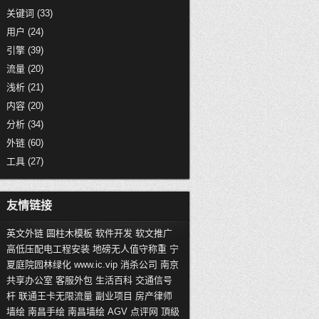
关键词
(33)
用户
(24)
引擎
(39)
流量
(20)
浅析
(21)
内容
(20)
分析
(34)
外链
(60)
工具
(27)
友情链接
英文外链
圆柱木模板
软件开发
软文推广
高低压配电工程安装
地磅无人值守称重
宁
夏庭院园林绿化
www.ic.vip
消杀公司
南京
共享办公室
客服外包
生活百科
交通信号
杆
联通王卡无限流量
副业项目
房产律师
墙绘
南昌手绘
南昌墙绘
AGV
点评网
頂級