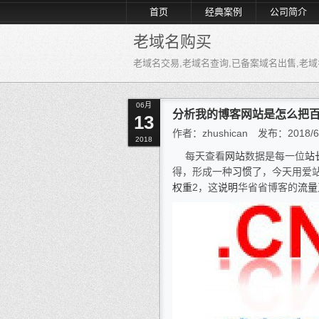
首页
经典案例
公司简介
老域名购买
老域名交易,老域名查询,已备案域名出售,老域名
06月
分析我的博客网站是怎么把百
13
作者：zhushican 发布：201
2018
每天查看
网站
数据是每一位
站
得，形成一种
习惯
了，今天用爱
权重
2，这
说明
华省省博客的
流量