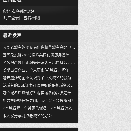
您好,欢迎到访网站!
[用户登录]
[查看权限]
最近发表
圎圐老域名购买交易出售权重域名高pr,已备案域名,百度域名,百度搜狗收录域名,外链反链域名
圌围免投诉vps防投诉美国仿牌服务器外贸仿牌vps推荐仿牌空间主机,国外欧洲荷兰抗投诉服务器主机空间
老米吧严禁向诈骗等违法客户出售域名，国内在严打诈骗
长期出售企业、个人历史BA域名，15年以上老域名，外链权重域名
越来越多的企业认识到了中文域名的强劲发展趋势
泛域名的SSL证书可以更好的保护域名及旗下子域名，如何申请？
哪个域名后缀最好？购买域名的步骤是什么？
如果根服务器被关闭，我们会不会被断网？
kim域名是一个常见的域名，kim域名怎么样？
跟大家分享几点老域名的好处