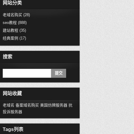
网站分类
老域名购买
(28)
seo教程
(888)
建站教程
(35)
经典案例
(17)
搜索
网站收藏
老域名
备案域名购买
美国仿牌服务器
抗
投诉服务器
Tags列表