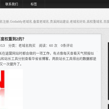
联系我们
标签
注册,Godaddy老域名,备案老域名,贵溪网站建设,老域名好处,高权重域名,百
度权重到2的？
8/6/13 分类：老域名购买 阅读：
60
次 0条评论
长
在
运营
网站时都会做的一项
工作
，有点像每天查看天气预报似
站和站长工具分别查看华省省
博客
，两款站长工具得出的
数据
都是
又一次
提升
了。