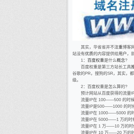
其实，华省省并不
注重
博客
站没有
优质
的内容提供给
用户
，
1：
百度权重
是什么
概念
?
百度权重是第三方站长工具
谷歌的PR，搜狗的SR，其实，
级。
2：百度权重是怎么算的?
预计网站从百度获得的流量IP在 
流量IP在 100——500 的时候
流量IP是500——1000 的时
流量IP在 1000——5000 的
流量IP在 5000——1 万的时
流量IP在 1 万——10 万的时
流量IP在 10 万——20 万的