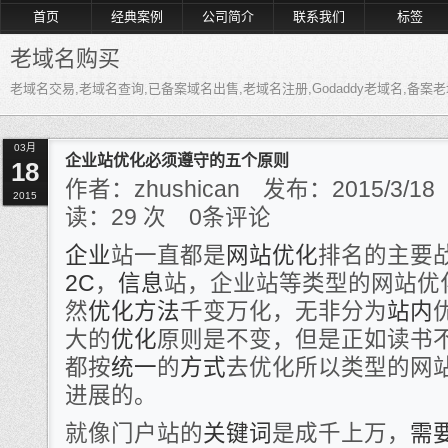
首页
经典案例
公司简介
联系我们
标签
老域名购买
老域名交易,老域名查询,已备案域名出售,老域名注册,Godaddy老域名,备
03月
企业站优化必须遵守的五个原则
18
作者：zhushican 发布：2015/3/
2015
读：
29
次 0条评论
企业
站一直都是
网站优化
排名的主要
2C
，
信息
站，企业站等类型的网站优
然
优化方法
千变万化，无非分为
站内
大的
优化
原则是不变，但是正如读书
都按
统一
的
方式
去优化所以类型的网
进展的。
就像门户站的
关键词
是成千上万，
需